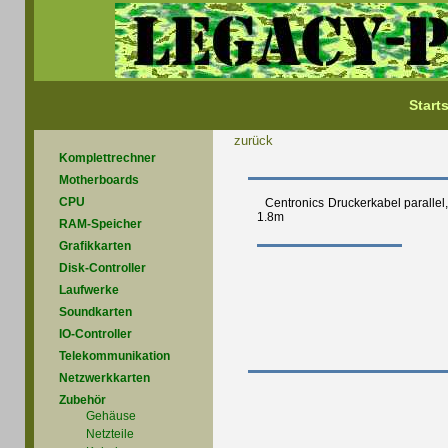
Starts
zurück
Komplettrechner
Motherboards
CPU
Centronics Druckerkabel parallel,
1.8m
RAM-Speicher
Grafikkarten
Disk-Controller
Laufwerke
Soundkarten
IO-Controller
Telekommunikation
Netzwerkkarten
Zubehör
Gehäuse
Netzteile