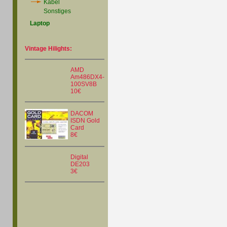
Kabel
Sonstiges
Laptop
Vintage Hilights:
AMD
Am486DX4-
100SV8B
10€
DACOM
ISDN Gold
Card
8€
Digital
DE203
3€