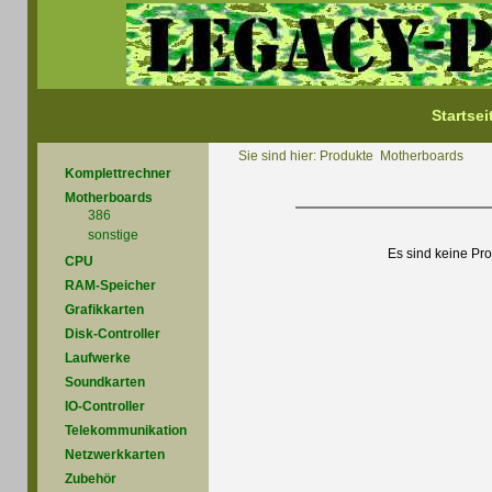
Startsei
Sie sind hier:
Produkte
Motherboards
Komplettrechner
Motherboards
386
sonstige
Es sind keine Pr
CPU
RAM-Speicher
Grafikkarten
Disk-Controller
Laufwerke
Soundkarten
IO-Controller
Telekommunikation
Netzwerkkarten
Zubehör