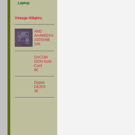
Laptop
Vintage Hilights:
AMD
Am486DX4-
100SV8B
10€
DACOM
ISDN Gold
Card
8€
Digital
DE203
3€