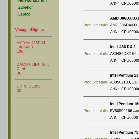
Netzwerkkarten
ArtNr.: CPU0000
Zubehör
Laptop
AMD 386DX/DXL
Produktdetails
AMD 386DX/DXL-
Vintage Hilights:
ArtNr.: CPU0000
AMD Am486DX4-
Intel i486 DX-2
100SV8B
10€
Produktdetails
A80486DX2-66
ArtNr.: CPU0000
DACOM ISDN Gold
Card
8€
Intel Pentium 13
Produktdetails
A80502133, 133 M
Digital DE203
ArtNr.: CPU0000
3€
Intel Pentium 1
Produktdetails
FV80502166
...
ArtNr.: CPU0000
Intel Pentium 75