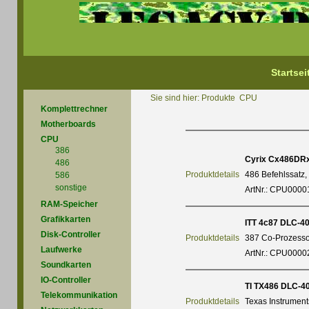
Startsei
Sie sind hier:
Produkte
CPU
Komplettrechner
Motherboards
CPU
386
Cyrix Cx486DR
486
Produktdetails
486 Befehlssatz,
586
sonstige
ArtNr.: CPU0000
RAM-Speicher
Grafikkarten
ITT 4c87 DLC-4
Disk-Controller
Produktdetails
387 Co-Prozesso
Laufwerke
ArtNr.: CPU0000
Soundkarten
IO-Controller
TI TX486 DLC-
Telekommunikation
Produktdetails
Texas Instrumen