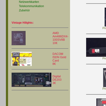
Netzwerkkarten
Telekommunikation
Zubehör
Vintage Hilights:
Pr
AMD
Am486DX4-
100SV8B
10€
DACOM
ISDN Gold
Pr
Card
8€
Digital
DE203
3€
Pr