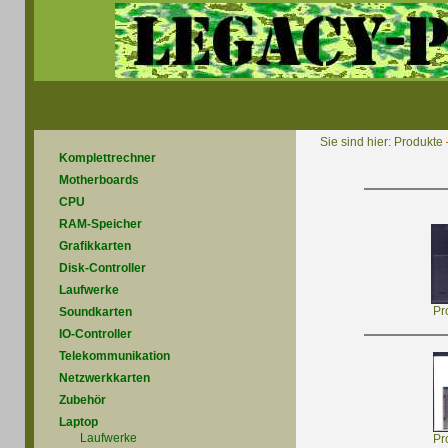
Sie sind hier:
Produkte
Komplettrechner
Motherboards
CPU
RAM-Speicher
Grafikkarten
Disk-Controller
Laufwerke
Pr
Soundkarten
IO-Controller
Telekommunikation
Netzwerkkarten
Zubehör
Laptop
Laufwerke
Pr