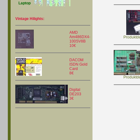
Laptop
Vintage Hilights:
AMD
Am486DX4-
Produktde
100SV8B
10€
DACOM
ISDN Gold
Card
8€
Produktde
Digital
DE203
3€