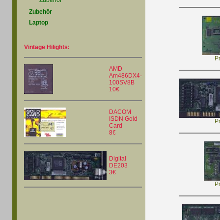
Zubehör
Zubehör
Laptop
Vintage Hilights:
P
AMD
Am486DX4-
100SV8B
10€
DACOM
ISDN Gold
P
Card
8€
Digital
DE203
3€
P