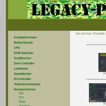
Sie sind hier:
Produkte
Komplettrechner
Motherboards
CPU
RAM-Speicher
Grafikkarten
Disk-Controller
Laufwerke
P
Soundkarten
IO-Controller
Telekommunikation
Netzwerkkarten
ISA
PCI
EISA
P