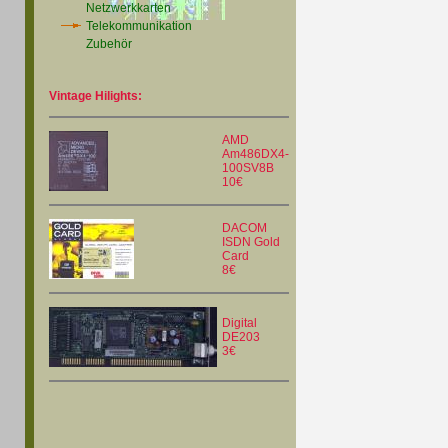
Netzwerkkarten
Telekommunikation
Zubehör
Vintage Hilights:
AMD
Am486DX4-
100SV8B
10€
DACOM
ISDN Gold
Card
8€
Digital
DE203
3€