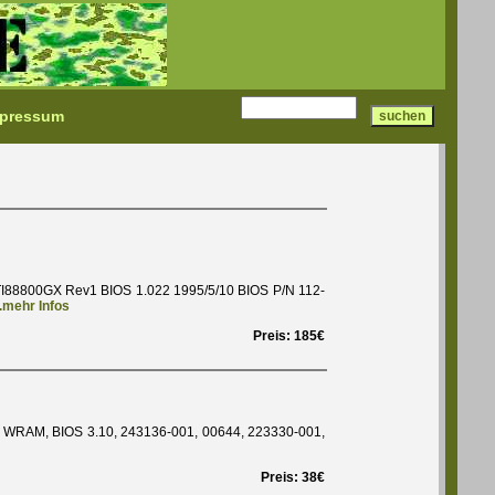
pressum
I88800GX Rev1 BIOS 1.022 1995/5/10 BIOS P/N 112-
..mehr Infos
Preis: 185€
B WRAM, BIOS 3.10, 243136-001, 00644, 223330-001,
Preis: 38€