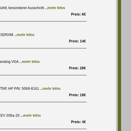
ühlt, besonderer Ausschnitt
...mehr Infos
Preis: 6€
MB SDRAM
...mehr Infos
Preis: 14€
 analog VGA
...mehr Infos
Preis: 28€
, TNP, HP P/N: 5069-8161
...mehr Infos
Preis: 18€
 REV 206a-20
...mehr Infos
Preis: 4€