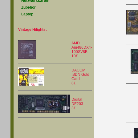
Netzwerkkarten
Zubehör
Laptop
Vintage Hilights:
AMD
Am486DX4-
100SV8B
10€
DACOM
ISDN Gold
Card
8€
Digital
DE203
3€