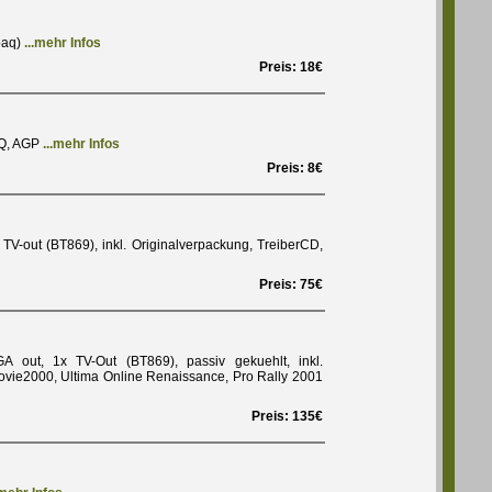
paq)
...mehr Infos
Preis: 18€
PQ, AGP
...mehr Infos
Preis: 8€
V-out (BT869), inkl. Originalverpackung, TreiberCD,
Preis: 75€
ut, 1x TV-Out (BT869), passiv gekuehlt, inkl.
vie2000, Ultima Online Renaissance, Pro Rally 2001
Preis: 135€