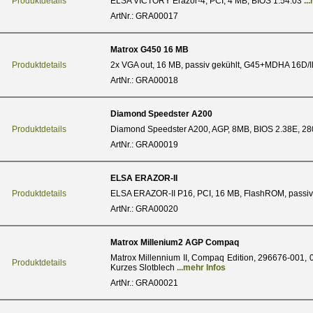
Produktdetails
ELSA VICTORY Erazor-4, PCI, 4 MB, BIOS 1.54.03
..
ArtNr.: GRA00017
Matrox G450 16 MB
Produktdetails
2x VGA out, 16 MB, passiv gekühlt, G45+MDHA 16D
ArtNr.: GRA00018
Diamond Speedster A200
Produktdetails
Diamond Speedster A200, AGP, 8MB, BIOS 2.38E, 
ArtNr.: GRA00019
ELSA ERAZOR-II
Produktdetails
ELSA ERAZOR-II P16, PCI, 16 MB, FlashROM, passiv
ArtNr.: GRA00020
Matrox Millenium2 AGP Compaq
Matrox Millennium II, Compaq Edition, 296676-001, 
Produktdetails
Kurzes Slotblech
...mehr Infos
ArtNr.: GRA00021