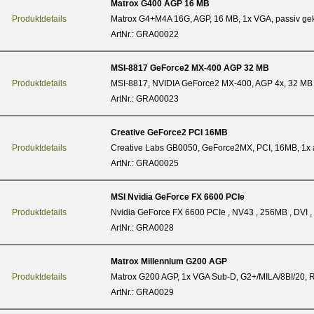
Matrox G400 AGP 16 MB
Produktdetails
Matrox G4+M4A 16G, AGP, 16 MB, 1x VGA, passiv gek
ArtNr.: GRA00022
MSI-8817 GeForce2 MX-400 AGP 32 MB
Produktdetails
MSI-8817, NVIDIA GeForce2 MX-400, AGP 4x, 32 
ArtNr.: GRA00023
Creative GeForce2 PCI 16MB
Produktdetails
Creative Labs GB0050, GeForce2MX, PCI, 16MB, 1x
ArtNr.: GRA00025
MSI Nvidia GeForce FX 6600 PCIe
Produktdetails
Nvidia GeForce FX 6600 PCIe , NV43 , 256MB , DVI 
ArtNr.: GRA0028
Matrox Millennium G200 AGP
Produktdetails
Matrox G200 AGP, 1x VGA Sub-D, G2+/MILA/8BI/20,
ArtNr.: GRA0029