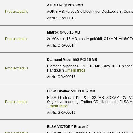
ATI 3D RagePro 8 MB
Produktdetails
AGP, 8 MB, kurzes Slotblech (fuer Desktop, z.B. Com
ArtNr.: GRA00013
Matrox G400 16 MB
Produktdetails
2x VGA out, 16 MB, passiv gekühlt, G4+MDHA/16/C
ArtNr.: GRA00014
Diamond Viper 550 PCI 16 MB
Diamond Viper 550, PCI, 16 MB, Riva TNT Chipset, T
Produktdetails
Handbuch
...mehr Infos
ArtNr.: GRA00015
ELSA Gladiac 511 PCI 32 MB
ELSA Gladiac 511, PCI, 32 MB SDRAM, 2x VGA o
Produktdetails
Originalverpackung, Treiber CD, Handbuch, ELSA Mo
...mehr Infos
ArtNr.: GRA00016
ELSA VICTORY Erazor-4