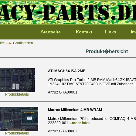
Startseite
Kontakt
Links
Im
kte
Grafikkarten
Produkt�bersicht
ATI MACH64 ISA 2MB
ATI Graphics Pro Turbo 2 MB RAM Mach64GX ISA AT
19324-102 DAC AT&T20C408 In OVP mit Zubehoer
.
ArtNr.: GRA00001
Produktdetails
Matrox Millennium 4 MB WRAM
Matrox Millennium PCI, produced for COMPAQ, 4 M
223339-001
...mehr Infos
ArtNr.: GRA00002
Produktdetails