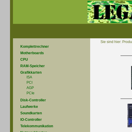
Sie sind hier:
Produ
Komplettrechner
Motherboards
CPU
RAM-Speicher
Grafikkarten
ISA
PCI
AGP
PCIe
Disk-Controller
Laufwerke
Soundkarten
IO-Controller
Telekommunikation