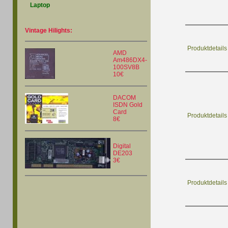
Laptop
Vintage Hilights:
Produktdetails
AMD
Am486DX4-
100SV8B
10€
DACOM
ISDN Gold
Card
Produktdetails
8€
Digital
DE203
3€
Produktdetails