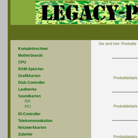
Sie sind hier:
Produkte
Komplettrechner
Motherboards
CPU
RAM-Speicher
Grafikkarten
Produktdetails
Disk-Controller
Laufwerke
Soundkarten
ISA
Produktdetails
PCI
IO-Controller
Telekommunikation
Netzwerkkarten
Zubehör
Produktdetails