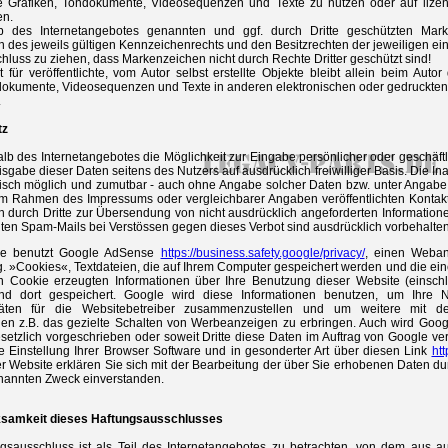
lte Grafiken, Tondokumente, Videosequenzen und Texte zu nutzen oder auf liz
en.
lb des Internetangebotes genannten und ggf. durch Dritte geschützten Ma
des jeweils gültigen Kennzeichenrechts und den Besitzrechten der jeweiligen ei
Schluss zu ziehen, dass Markenzeichen nicht durch Rechte Dritter geschützt sind!
 für veröffentlichte, vom Autor selbst erstellte Objekte bleibt allein beim Auto
dokumente, Videosequenzen und Texte in anderen elektronischen oder gedruckten 
.
tz
alb des Internetangebotes die Möglichkeit zur Eingabe persönlicher oder geschäft
eisgabe dieser Daten seitens des Nutzers auf ausdrücklich freiwilliger Basis. Di
nisch möglich und zumutbar - auch ohne Angabe solcher Daten bzw. unter Angabe
m Rahmen des Impressums oder vergleichbarer Angaben veröffentlichten Kontak
 durch Dritte zur Übersendung von nicht ausdrücklich angeforderten Informationen 
en Spam-Mails bei Verstössen gegen dieses Verbot sind ausdrücklich vorbehalten
.de benutzt Google AdSense
https://business.safety.google/privacy/
, einen Weban
. »Cookies«, Textdateien, die auf Ihrem Computer gespeichert werden und die ei
 Cookie erzeugten Informationen über Ihre Benutzung dieser Website (einschl
nd dort gespeichert. Google wird diese Informationen benutzen, um Ihre
itäten für die Websitebetreiber zusammenzustellen und um weitere mit d
gen z.B. das gezielte Schalten von Werbeanzeigen zu erbringen. Auch wird Googl
esetzlich vorgeschrieben oder soweit Dritte diese Daten im Auftrag von Google ver
 Einstellung Ihrer Browser Software und in gesonderter Art über diesen Link
htt
r Website erklären Sie sich mit der Bearbeitung der über Sie erhobenen Daten d
nannten Zweck einverstanden.
ksamkeit dieses Haftungsausschlusses
gsausschluss ist als Teil des Internetangebotes zu betrachten, von dem aus au