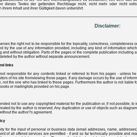
n dieses Textes der geltenden Rechtslage nicht, nicht mehr oder nicht volls
ihrem Inhalt und ihrer Gültigkeit davon unberührt.
Disclaimer:
erves the right not to be responsible for the topicality, correctness, completeness or
by the use of any information provided, including any kind of information which is
g and without obligation. Parts of the pages or the complete publication including 
 deleted by the author without separate announcement.
nd links
not responsible for any contents linked or referred to from his pages - unless h
sitors of his site fromviewing those pages. If any damage occurs by the use of infor
e, not the one who has linked to these pages. Furthermore the author is not liable
ooks or mailinglists provided on his page.
ended not to use any copyrighted material for the publication or, if not possible, to 
reated by the author is reserved. Any duplication or use of objects such as diagrams,
without the author?s agreement.
icy
nity for the input of personal or business data (email addresses, name, addresses) 
t of all offered services are permitted - if and so far technically possible and re