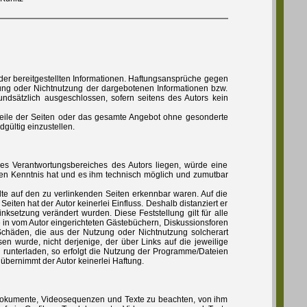
ät der bereitgestellten Informationen. Haftungsansprüche gegen
tzung oder Nichtnutzung der dargebotenen Informationen bzw.
undsätzlich ausgeschlossen, sofern seitens des Autors kein
, Teile der Seiten oder das gesamte Angebot ohne gesonderte
gültig einzustellen.
des Verantwortungsbereiches des Autors liegen, würde eine
alten Kenntnis hat und es ihm technisch möglich und zumutbar
alte auf den zu verlinkenden Seiten erkennbar waren. Auf die
Seiten hat der Autor keinerlei Einfluss. Deshalb distanziert er
inksetzung verändert wurden. Diese Feststellung gilt für alle
 in vom Autor eingerichteten Gästebüchern, Diskussionsforen
r Schäden, die aus der Nutzung oder Nichtnutzung solcherart
sen wurde, nicht derjenige, der über Links auf die jeweilige
en runterladen, so erfolgt die Nutzung der Programme/Dateien
bernimmt der Autor keinerlei Haftung.
Tondokumente, Videosequenzen und Texte zu beachten, von ihm