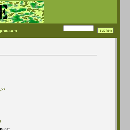
pressum
_de
e
Kunitz