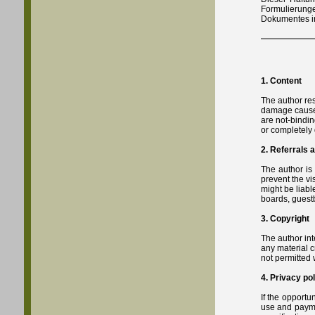
Formulierunge
Dokumentes in 
1. Content
The author res
damage caused 
are not-bindin
or completely
2. Referrals a
The author is 
prevent the vi
might be liabl
boards, guestb
3. Copyright
The author int
any material c
not permitted 
4. Privacy pol
If the opportu
use and paymen