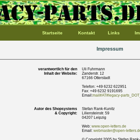
Startseite
Kontakt
Links
Im
Impressum
verantwortlich für den
Uli Fuhrmann
Inhalt der Website:
Zanderstr. 12
67166 Otterstadt
Telefon: +49 6232 622951
Fax: +49 6232 9191695
Email:
mail#AT#legacy-parts_DOT
Autor des Shopsystems
Stefan Rank-Kunitz
& Copyright:
Liliensteinstr. 59
04207 Leipzig
Web:
www.open-letters.de
Email:
webmaster@open-letters.d
© Copyright 2005 by Stefan Rank-