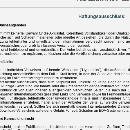
Haftungsausschluss:
 Onlineangebotes
nimmt keinerlei Gewähr für die Aktualität, Korrektheit, Vollständigkeit oder Qualit
lche sich auf Schäden materieller oder ideeller Art beziehen, die durch die Nu
zung fehlerhafter und unvollständiger Informationen verursacht wurden, sind gr
orsätzliches oder grob fahrlässiges Verschulden vorliegt.
 sind freibleibend und unverbindlich. Der Autor behält es sich ausdrücklich vor
u verändern, zu ergänzen, zu löschen oder die Veröffentlichung zeitweise oder end
nd Links
oder indirekten Verweisen auf fremde Webseiten ("Hyperlinks"), die außerhalb 
lichtung ausschließlich in dem Fall in Kraft treten, in dem der Autor von den Inh
ung im Falle rechtswidriger Inhalte zu verhindern.
lärt hiermit ausdrücklich, dass zum Zeitpunkt der Linksetzung keine illegalen Inh
ukünftige Gestaltung, die Inhalte oder die Urheberschaft der gelinkten/verknüpften 
usdrücklich von allen Inhalten aller gelinkten /verknüpften Seiten, die nach der L
 eigenen Internetangebotes gesetzten Links und Verweise sowie für Fremdeinträge
sten. Für illegale, fehlerhafte oder unvollständige Inhalte und insbesondere fü
Informationen entstehen, haftet allein der Anbieter der Seite, auf welche verwie
ung lediglich verweist. Sollten Sie sich innerhalb dieses Internetangebotes Datei
ownload-Verzeichnis auf eigene Gefahr. Für evtl. Schäden an EDV-Systemen o.ä. ü
und Kennzeichenrecht
 bestrebt, in allen Publikationen die Urheberrechte der verwendeten Grafiken, 