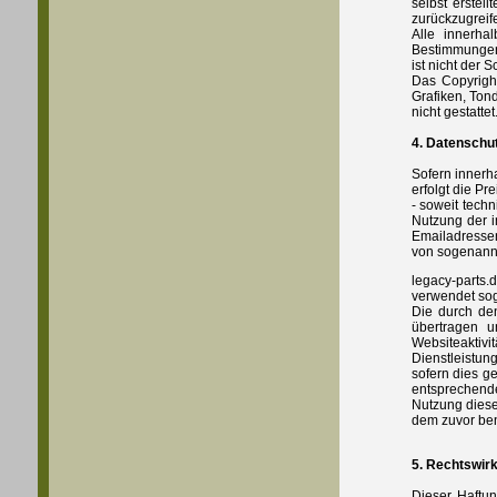
selbst erstel
zurückzugreif
Alle innerha
Bestimmungen 
ist nicht der 
Das Copyright
Grafiken, Ton
nicht gestattet
4. Datenschu
Sofern innerh
erfolgt die Pr
- soweit tech
Nutzung der i
Emailadressen
von sogenannt
legacy-parts
verwendet sog
Die durch den
übertragen u
Websiteaktiv
Dienstleistun
sofern dies g
entsprechende
Nutzung diese
dem zuvor be
5. Rechtswir
Dieser Haftun