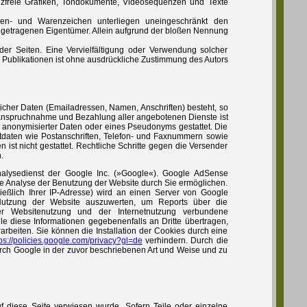
enzfreie Grafiken, Tondokumente, Videosequenzen und Texte
rken- und Warenzeichen unterliegen uneingeschränkt den
ngetragenen Eigentümer. Allein aufgrund der bloßen Nennung
r der Seiten. Eine Vervielfältigung oder Verwendung solcher
Publikationen ist ohne ausdrückliche Zustimmung des Autors
licher Daten (Emailadressen, Namen, Anschriften) besteht, so
e Inanspruchnahme und Bezahlung aller angebotenen Dienste ist
 anonymisierter Daten oder eines Pseudonyms gestattet. Die
tdaten wie Postanschriften, Telefon- und Faxnummern sowie
ist nicht gestattet. Rechtliche Schritte gegen die Versender
.
alysedienst der Google Inc. (»Google«). Google AdSense
ne Analyse der Benutzung der Website durch Sie ermöglichen.
ießlich Ihrer IP-Adresse) wird an einen Server von Google
 Nutzung der Website auszuwerten, um Reports über die
er Websitenutzung und der Internetnutzung verbundene
e diese Informationen gegebenenfalls an Dritte übertragen,
arbeiten. Sie können die Installation der Cookies durch eine
ps://policies.google.com/privacy?gl=de
verhindern. Durch die
urch Google in der zuvor beschriebenen Art und Weise und zu
f diese Seite verwiesen wurde. Sofern Teile oder einzelne