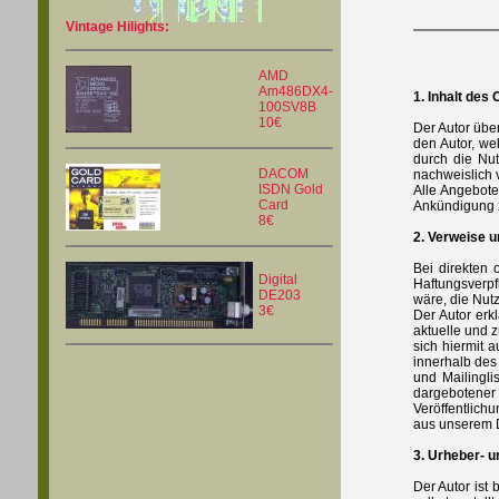
Vintage Hilights:
AMD
Am486DX4-
1. Inhalt des
100SV8B
10€
Der Autor über
den Autor, we
durch die Nut
DACOM
nachweislich v
ISDN Gold
Alle Angebote
Card
Ankündigung z
8€
2. Verweise u
Bei direkten 
Digital
Haftungsverpf
DE203
wäre, die Nutz
3€
Der Autor erk
aktuelle und z
sich hiermit a
innerhalb des
und Mailingli
dargebotener 
Veröffentlich
aus unserem D
3. Urheber- 
Der Autor ist